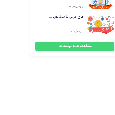
1402/01/27
طرح درس یا سناریوی ...
1402/07/01
مشاهده همه نوشته ها